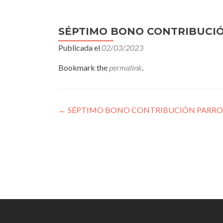
de
entradas
SÉPTIMO BONO CONTRIBUCIÓ
Publicada el
02/03/2023
Bookmark the
permalink
.
Navegación
←
SÉPTIMO BONO CONTRIBUCIÓN PARROQ
de
entradas